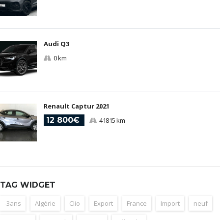
Audi Q3
0 km
Renault Captur 2021
12 800€
41815 km
TAG WIDGET
-3ans
Algérie
Clio
Export
France
Import
neuf