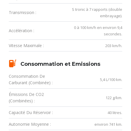
S tronic à 7 rapports (double
Transmission :
embrayage).
0 à 100 km/h en environ 9,4
Accélération :
secondes.
Vitesse Maximale :
203 km/h.
Consommation et Emissions
Consommation De
5,4 L/100 km.
Carburant (combinée) :
Émissions De CO2
122 g/km.
(combinées) :
Capacité Du Réservoir :
40 litres.
Autonomie Moyenne :
environ 741 km.