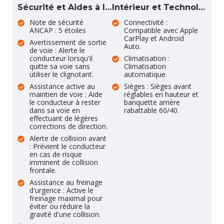
Sécurité et Aides à la Conduite
Intérieur et Technologie
Note de sécurité
Connectivité :
ANCAP : 5 étoiles
Compatible avec Apple
CarPlay et Android
Avertissement de sortie
Auto.
de voie : Alerte le
conducteur lorsqu'il
Climatisation :
quitte sa voie sans
Climatisation
utiliser le clignotant.
automatique.
Assistance active au
Sièges : Sièges avant
maintien de voie : Aide
réglables en hauteur et
le conducteur à rester
banquette arrière
dans sa voie en
rabattable 60/40.
effectuant de légères
corrections de direction.
Alerte de collision avant
: Prévient le conducteur
en cas de risque
imminent de collision
frontale.
Assistance au freinage
d'urgence : Active le
freinage maximal pour
éviter ou réduire la
gravité d'une collision.