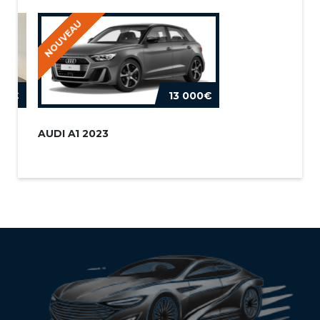
NOUVEAU
800€
13 000€
AUDI A1 2023