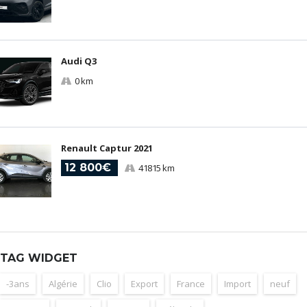
Audi Q3
0 km
Renault Captur 2021
12 800€
41815 km
TAG WIDGET
-3ans
Algérie
Clio
Export
France
Import
neuf