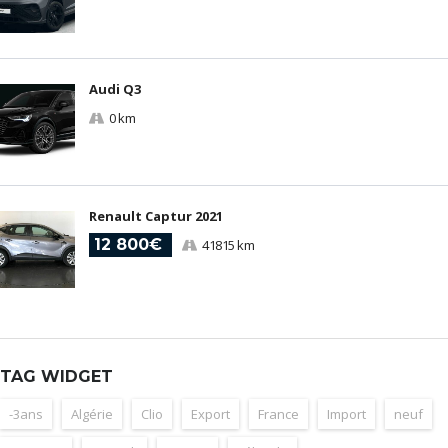
Audi Q3
0 km
Renault Captur 2021
12 800€
41815 km
TAG WIDGET
-3ans
Algérie
Clio
Export
France
Import
neuf