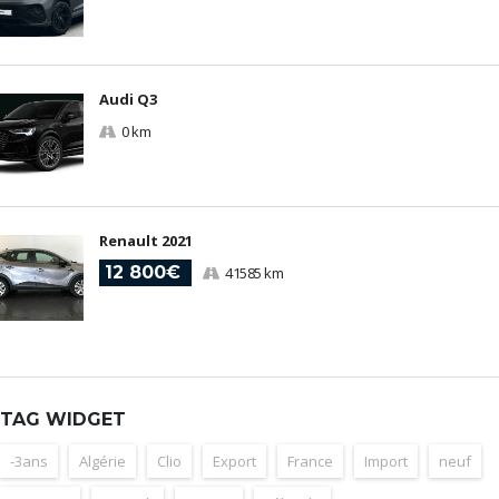
Audi Q3
0 km
Renault 2021
12 800€
41585 km
TAG WIDGET
-3ans
Algérie
Clio
Export
France
Import
neuf