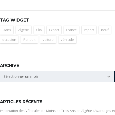
TAG WIDGET
-3ans
Algérie
Clio
Export
France
Import
neuf
occasion
Renault
voiture
véhicule
ARCHIVE
ARCHIVE
Sélectionner un mois
ARTICLES RÉCENTS
Importation des Véhicules de Moins de Trois Ans en Algérie : Avantages et