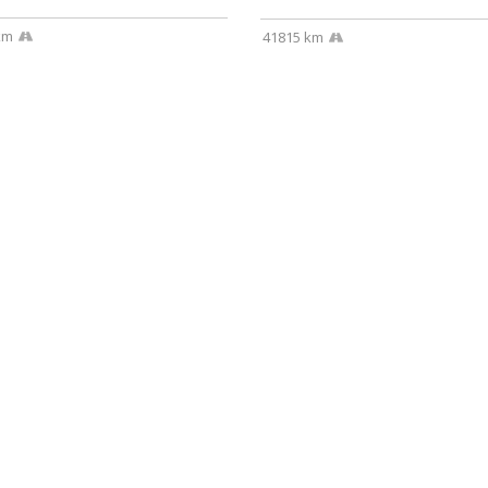
km
41815 km