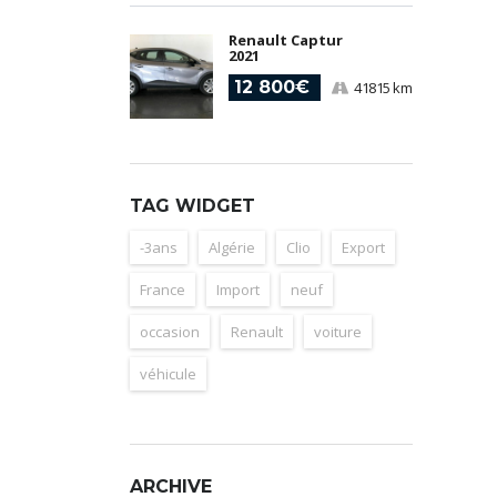
Renault Captur
2021
12 800€
41815 km
TAG WIDGET
-3ans
Algérie
Clio
Export
France
Import
neuf
occasion
Renault
voiture
véhicule
ARCHIVE