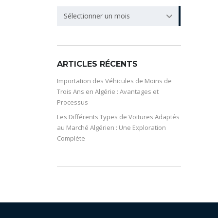
ARCHIVE
Sélectionner un mois
ARTICLES RÉCENTS
Importation des Véhicules de Moins de
Trois Ans en Algérie : Avantages et
Processus
Les Différents Types de Voitures Adaptés
au Marché Algérien : Une Exploration
Complète