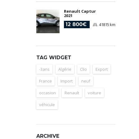
Renault Captur
2021
12 800€
41815 km
TAG WIDGET
-3ans
Algérie
Clio
Export
France
Import
neuf
occasion
Renault
voiture
véhicule
ARCHIVE