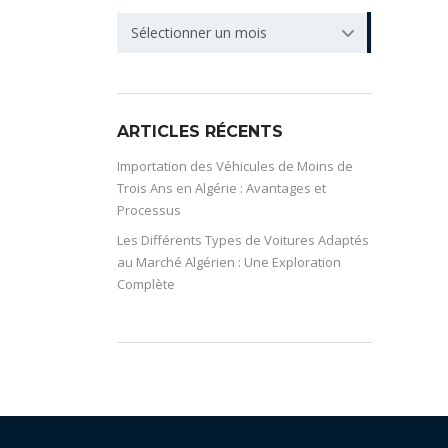
ARCHIVE
Sélectionner un mois
ARTICLES RÉCENTS
Importation des Véhicules de Moins de
Trois Ans en Algérie : Avantages et
Processus
Les Différents Types de Voitures Adaptés
au Marché Algérien : Une Exploration
Complète