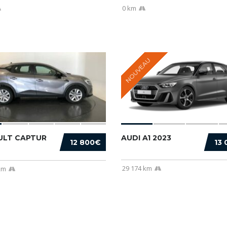
0 km
NOUVEAU
ULT CAPTUR
AUDI A1 2023
12 800€
13
29 174 km
km