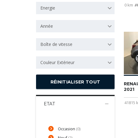
0 km
Energie
Année
Boîte de vitesse
Couleur Extérieur
RÉINITIALISER TOUT
RENA
2021
41815 
ETAT
Occasion
(0)
Neuf
(2)