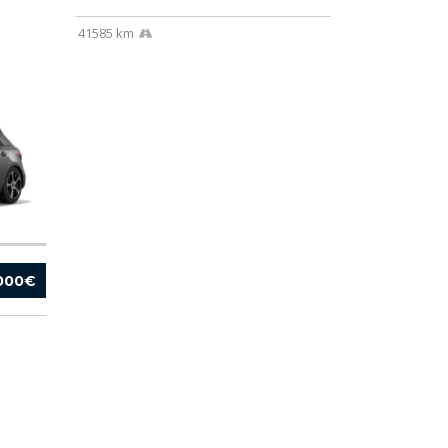
41585 km
 000€