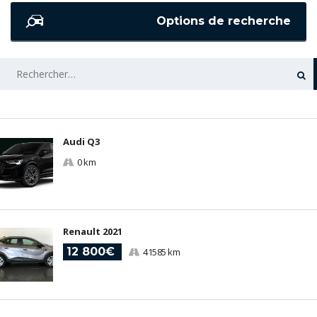
Options de recherche
RECHERCHER :
Audi Q3
0 km
Renault 2021
12 800€
41585 km