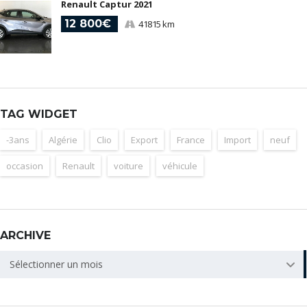
Renault Captur 2021
12 800€
41815 km
TAG WIDGET
-3ans
Algérie
Clio
Export
France
Import
neuf
occasion
Renault
voiture
véhicule
ARCHIVE
ARCHIVE
Sélectionner un mois