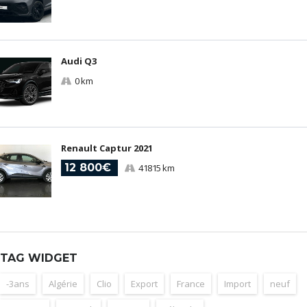
Audi Q3
0 km
Renault Captur 2021
12 800€
41815 km
TAG WIDGET
-3ans
Algérie
Clio
Export
France
Import
neuf